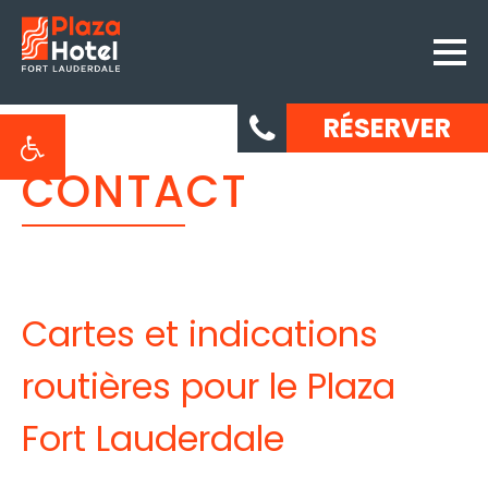
RÉSERVER
CONTACT
Cartes et indications
routières pour le Plaza
Fort Lauderdale