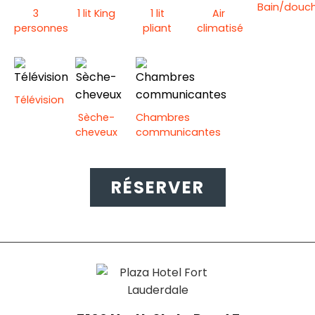
Bain/douc
3
1 lit King
1 lit
Air
personnes
pliant
climatisé
Télévision
Sèche-
Chambres
cheveux
communicantes
RÉSERVER